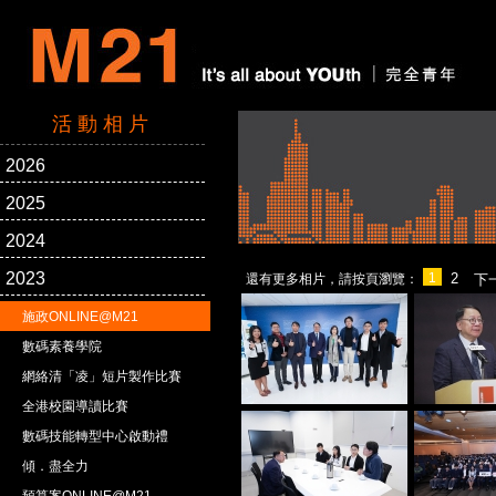
活動相片
2026
2025
2024
2023
1
2
還有更多相片，請按頁瀏覽：
下
施政ONLINE@M21
數碼素養學院
網絡清「凌」短片製作比賽
全港校園導讀比賽
數碼技能轉型中心啟動禮
傾．盡全力