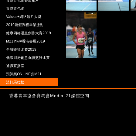
青協背包跑賽道相片
青協背包跑
Values+網絡短片大奬
2019暑假課程畢業派對
健康四格漫畫創作大賽2019
M21.hk@香港書展2019
全城導讀比賽2019
低碳廚房創意食譜烹飪比賽
通識直播室
預算案ONLINE@M21
渣打馬拉松
香港青年協會賽馬會Media 21媒體空間