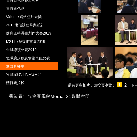
青協背包跑賽道相片
青協背包跑
Values+網絡短片大奬
2019暑假課程畢業派對
健康四格漫畫創作大賽2019
M21.hk@香港書展2019
全城導讀比賽2019
低碳廚房創意食譜烹飪比賽
通識直播室
預算案ONLINE@M21
渣打馬拉松
1
2
還有更多相片，請按頁瀏覽：
下
香港青年協會賽馬會Media 21媒體空間